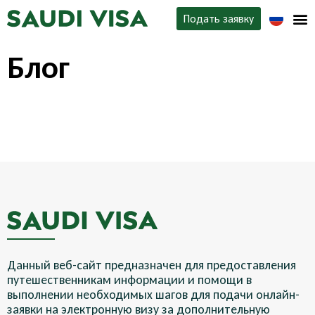
Подать заявку
Типы виз
Блог
О нас
Контакты
It seems we can't find what you're looking for.
Данный веб-сайт предназначен для предоставления
путешественникам информации и помощи в
выполнении необходимых шагов для подачи онлайн-
заявки на электронную визу за дополнительную