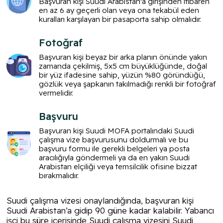
Başvuran kişi Suudi Arabistan'a girişinden itibaren
en az 6 ay geçerli olan veya ona tekabül eden
kuralları karşılayan bir pasaporta sahip olmalıdır.
Fotoğraf
Başvuran kişi beyaz bir arka planın önünde yakın
zamanda çekilmiş, 5x5 cm büyüklüğünde, doğal
bir yüz ifadesine sahip, yüzün %80 göründüğü,
gözlük veya şapkanın takılmadığı renkli bir fotoğraf
vermelidir.
Başvuru
Başvuran kişi Suudi MOFA portalındaki Suudi
çalışma vize başvurusunu doldurmalı ve bu
başvuru formu ile gerekli belgeleri ya posta
aracılığıyla göndermeli ya da en yakın Suudi
Arabistan elçiliği veya temsilcilik ofisine bizzat
bırakmalıdır.
Suudi çalışma vizesi onaylandığında, başvuran kişi
Suudi Arabistan’a gidip 90 güne kadar kalabilir. Yabancı
işçi bu süre içerisinde Suudi çalışma vizesini Suudi