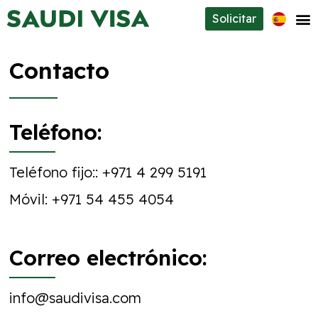
Solicitar
Tipos de visados
Contacto
Sobre nosotros
Contacto
Teléfono:
Teléfono fijo::
+971 4 299 5191
Móvil:
+971 54 455 4054
Correo electrónico:
info@saudivisa.com