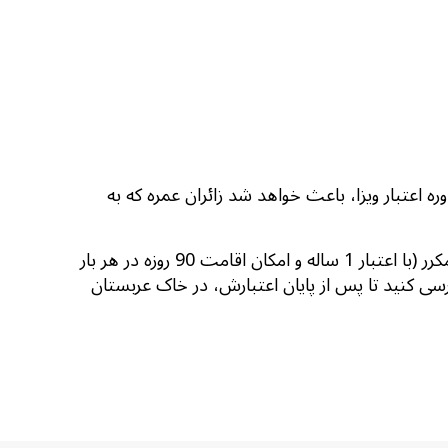
وز به 90 روز افزایش داده است. طولانی شدن دوره اعتبار ویزا، باعث خواهد شد زائران عمره که به
اگر با ویزای توریستی الکترونیک عربستان برای عمره به عربستان سعودی سفر می‌کنید، به‌احتمال بسیار زیاد، ویزای شما ورود مکرر (با اعتبار 1 ساله و امکان اقامت 90 روزه در هر بار
اطلاعات ویزایتان را به‌دقت بررسی کنید تا پس از پایان اعتبارش، در خاک عربستان