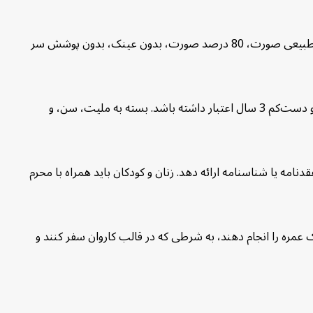
متقاضی باید 1 قطعه عکس رنگی جدید با مشخصات ذیل تحویل دهد: زمینه سفید، ابعاد 2X2 اینچ، حجم 5 تا 100 KB، حالت طبیعی صورت، 80 درصد صورت، بدون عینک، بدون پوشش سر
گواهی واکسیناسیون مننژیت مننگوکوکی، که حداقل 10 روز قبل و حداکثر 3 سال پیش از ورود به عربستان سعودی صادر شده و دست‌کم 3 سال اعتبار داشته باشد. بسته به ملیت، سن، و
امه یا شناسنامه ارائه دهد. زنان و کودکان باید همراه با محرم
، که بدون حضور سرپرست مرد، مناسک عمره را انجام دهند، به شرطی که در قالب کاروان سفر کنند و