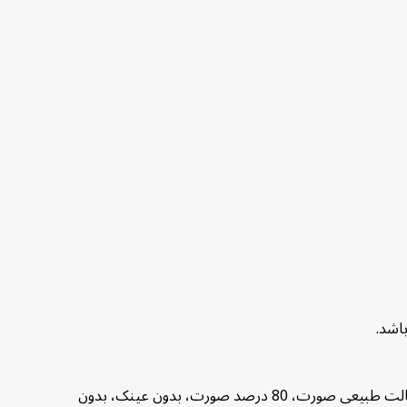
متقاضیان باید یک قطعه عکس رنگی جدید، با مشخصات ذیل تحویل دهند: زمینه سفید، ابعاد 2X2 اینچ، حجم 5 تا 100 KB، حالت طبیعی صورت، 80 درصد صورت، بدون عینک، بدون