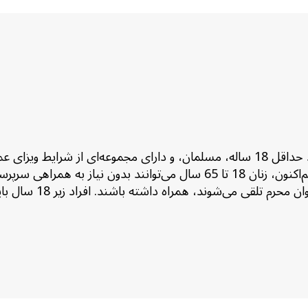
برای درخواست ویزای عمره عربستان، متقاضیان خارجی باید حداقل 18 ساله، مسلمان، و د
عربستان 2022، نسبت به گذشته منعطف‌تر شده است. هم‌اکنون، زنان 18 تا 65 
کاروان سفر کرده و رضایت