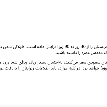
قوانین جدید ویزای عربستان 2022، دوره اعتبار ویزای عمره عربستان را از 30 ر
ک مقدس عمره را داشته باشند.
دید)، یا یک‌بار ورود (با اعتبار 90 روزه، و امکان اقامت 30 روزه) خواهد بود. در کلیه موارد، باید 