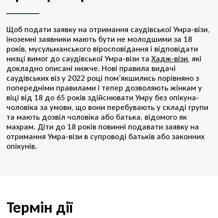
Щоб подати заявку на отримання саудівської Умра-візи,
іноземні заявники мають бути не молодшими за 18
років, мусульманського віросповідання і відповідати
низці вимог до саудівської Умра-візи та
Хадж-візи
, які
докладно описані нижче. Нові правила видачі
саудівських віз у 2022 році пом’якшились порівняно з
попередніми правилами і тепер дозволяють жінкам у
віці від 18 до 65 років здійснювати Умру без опікуна-
чоловіка за умови, що вони перебувають у складі групи
та мають дозвіл чоловіка або батька, відомого як
махрам. Діти до 18 років повинні подавати заявку на
отримання Умра-візи в супроводі батьків або законних
опікунів.
Термін дії