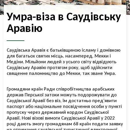
Умра-віза в Саудівську
Аравію
Саудівська Аравія є батьківщиною ісламу і домівкою
для багатьох святих місць, насамперед, Мекки і
Медіни. Мільйони людей з усього світу відвідують
Саудівську Аравію протягом року, щоб здійснити
священне паломництво до Мекки, так зване Умра.
Громадяни країн Ради співробітництва арабських
держав Перської затоки можуть подорожувати до
Саудівської Аравії без віз, їм достатньо пред’явити
паспорт або національне посвідчення особи у пункті
пропуску через державний кордон Саудівської
Аравії. Нові візові
вимоги Саудівської Аравії
у 2022
році дають змогу громадянам 68 країн подати заявку
на отримання саудівської туристичної електронної