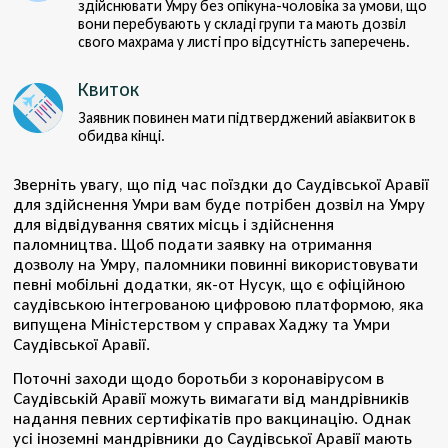
здійснювати Умру без опікуна-чоловіка за умови, що
вони перебувають у складі групи та мають дозвіл
свого махрама у листі про відсутність заперечень.
Квиток
Заявник повинен мати підтверджений авіаквиток в
обидва кінці.
Зверніть увагу, що під час поїздки до Саудівської Аравії
для здійснення Умри вам буде потрібен дозвіл на Умру
для відвідування святих місць і здійснення
паломництва. Щоб подати заявку на отримання
дозволу на Умру, паломники повинні використовувати
певні мобільні додатки, як-от Нусук, що є офіційною
саудівською інтегрованою цифровою платформою, яка
випущена Міністерством у справах Хаджу та Умри
Саудівської Аравії.
Поточні заходи щодо боротьби з коронавірусом в
Саудівській Аравії можуть вимагати від мандрівників
надання певних сертифікатів про вакцинацію. Однак
усі іноземні мандрівники до Саудівської Аравії мають