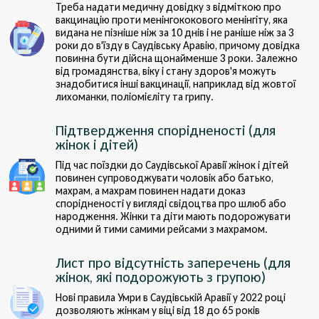
Треба надати медичну довідку з відміткою про
вакцинацію проти менінгококового менінгіту, яка
видана не пізніше ніж за 10 днів і не раніше ніж за 3
роки до в'їзду в Саудівську Аравію, причому довідка
повинна бути дійсна щонайменше 3 роки. Залежно
від громадянства, віку і стану здоров'я можуть
знадобитися інші вакцинації, наприклад від жовтої
лихоманки, поліомієліту та грипу.
Підтвердження спорідненості (для
жінок і дітей)
Під час поїздки до Саудівської Аравії жінок і дітей
повинен супроводжувати чоловік або батько,
махрам, а махрам повинен надати доказ
спорідненості у вигляді свідоцтва про шлюб або
народження. Жінки та діти мають подорожувати
одними й тими самими рейсами з махрамом.
Лист про відсутність заперечень (для
жінок, які подорожують з групою)
Нові правила Умри в Саудівській Аравії у 2022 році
дозволяють жінкам у віці від 18 до 65 років