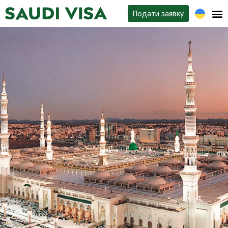
Подати заявку
Типи віз
Про нас
Контакти