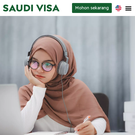
Mohon
sekarang
Jenis-jenis visa
Mengenai kami
Maklumat perhubungan