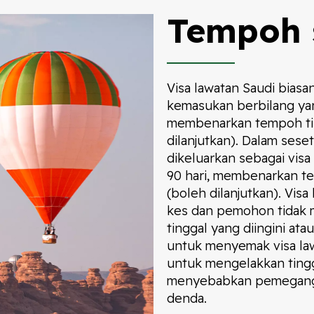
Tempoh 
Visa lawatan Saudi biasa
kemasukan berbilang yan
membenarkan tempoh ting
dilanjutkan). Dalam sese
dikeluarkan sebagai vis
90 hari, membenarkan te
(boleh dilanjutkan). Vis
kes dan pemohon tidak 
tinggal yang diingini at
untuk menyemak visa law
untuk mengelakkan tingg
menyebabkan pemegang v
denda.