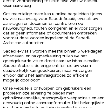
eerste voorbereiding tot elke fase van uw Saoedi-
visumaanvraag.
Ons meertalige team kan u online begeleiden tijdens
uw visumaanvraag voor Saoedi-Arabië, evenals uw
aanvragen en documenten controleren op
nauwkeurigheid, fouten corrigeren en ervoor zorgen
dat er geen informatie of documenten ontbreken
voordat deze worden ingediend bij de Saoedi-
Arabische autoriteiten.
Saoedi e-visa’s worden meestal binnen 5 werkdagen
afgegeven, en na goedkeuring zullen we het
goedgekeurde visum direct naar uw inbox e-mailen.
Saoedi-Arabië is de enige entiteit die uw visum
daadwerkelijk kan goedkeuren, maar wij zorgen
ervoor dat u het aanvraagproces zo efficiënt
mogelijk doorloopt.
Onze website is ontworpen om gebruikers een
probleemloze ervaring te bieden met
gebruiksvriendelijke, stapsgewijze webpagina’s en een
eenvoudig online aanvraagformulier. Het belangrijkste
is dat onze website volledig beveiligd is om uw