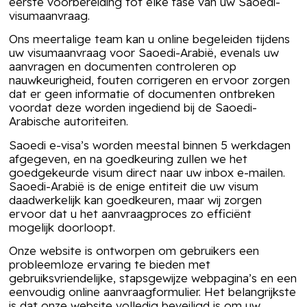
eerste voorbereiding tot elke fase van uw Saoedi-
visumaanvraag.
Ons meertalige team kan u online begeleiden tijdens
uw visumaanvraag voor Saoedi-Arabië, evenals uw
aanvragen en documenten controleren op
nauwkeurigheid, fouten corrigeren en ervoor zorgen
dat er geen informatie of documenten ontbreken
voordat deze worden ingediend bij de Saoedi-
Arabische autoriteiten.
Saoedi e-visa’s worden meestal binnen 5 werkdagen
afgegeven, en na goedkeuring zullen we het
goedgekeurde visum direct naar uw inbox e-mailen.
Saoedi-Arabië is de enige entiteit die uw visum
daadwerkelijk kan goedkeuren, maar wij zorgen
ervoor dat u het aanvraagproces zo efficiënt
mogelijk doorloopt.
Onze website is ontworpen om gebruikers een
probleemloze ervaring te bieden met
gebruiksvriendelijke, stapsgewijze webpagina’s en een
eenvoudig online aanvraagformulier. Het belangrijkste
is dat onze website volledig beveiligd is om uw