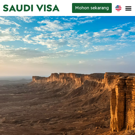
Mohon
sekarang
Jenis-jenis visa
Mengenai kami
Maklumat perhubungan